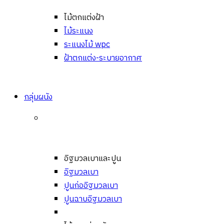
ไม้ตกแต่งฝ้า
ไม้ระแนง
ระแนงไม้ wpc
ฝ้าตกแต่ง-ระบายอากาศ
กลุ่มผนัง
อิฐมวลเบาและปูน
อิฐมวลเบา
ปูนก่ออิฐมวลเบา
ปูนฉาบอิฐมวลเบา