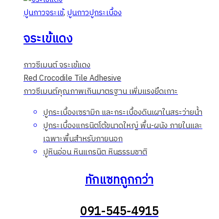
ปูนกาวจระเข้
,
ปูนกาวปูกระเบื้อง
จระเข้แดง
กาวซีเมนต์ จระเข้แดง
Red Crocodile Tile Adhesive
กาวซีเมนต์คุณภาพเกินมาตรฐาน เพิ่มแรงยึดเกาะ
ปูกระเบื้องเซรามิก และกระเบื้องดินเผาในสระว่ายน้ำ
ปูกระเบื้องแกรนิตโต้ขนาดใหญ่ พื้น-ผนัง ภายในและ
เฉพาะพื้นสำหรับภายนอก
ปูหินอ่อน หินแกรนิต หินธรรมชาติ
ทักแซทถูกกว่า
091-545-4915