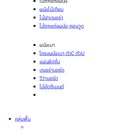
ไม้ตกแต่งผนัง
ผนังไม้เทียม
ไม้ฝาเฌอร่า
ไม้ตกแต่งผนัง-คอนวูด
ผนังเบา
โครงผนังเบา ตัวC ตัวU
แผ่นยิปซั่ม
เฌอร่าบอร์ด
วีว่าบอร์ด
ไม้อัดซีเมนต์
กลุ่มพื้น