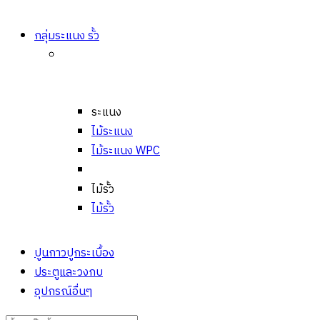
กลุ่มระแนง รั้ว
ระแนง
ไม้ระแนง
ไม้ระแนง WPC
ไม้รั้ว
ไม้รั้ว
ปูนกาวปูกระเบื้อง
ประตูและวงกบ
อุปกรณ์อื่นๆ