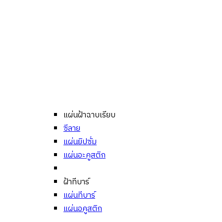
แผ่นฝ้าฉาบเรียบ
ซีลาย
แผ่นยิปซั่ม
แผ่นอะคูสติก
ฝ้าทีบาร์
แผ่นทีบาร์
แผ่นอคูสติก