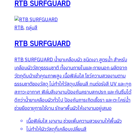
variants.
RTB SURFGUARD
The
options
may
RTB
,
กลุ่มสี
be
chosen
RTB SURFGUARD
on
the
RTB SURFGUARD น้ำยาเคลือบผิว ชนิดเงา สูตรน้ำ สำหรับ
product
เคลือบผิววัสดุธรรมชาติ ทั้งงานภายในและภายนอก ผลิตจาก
page
วัตถุดิบนำเข้าคุณภาพสูง เนื้อฟิล์มใส โชว์ความสวยงามตาม
ธรรมชาติของวัสดุ ไม่ทำให้วัสดุเปลี่ยนสี ทนต่อรังสี UV และทุก
สภาวะอากาศ ฟิล์มสีเงางามป้องกันคราบสกปรก และกันซึมได้
ดีกว่าน้ำยาเคลือบผิวทั่วไป ป้องกันการเกิดเชื้อรา และตะไคร่น้ำ
ช่วยยืออายุการใช้งาน รักษาพื้นผิวให้เงางามอยู่เสมอ
เนื้อฟิล์มใส เงางาม ช่วยเพิ่มความสวยงามให้พื้นผิว
ไม่ทำให้ผิววัสดุที่เคลือบเปลี่ยนสี