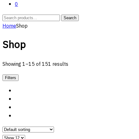
0
Search
Search
for:
Home
Shop
Shop
Showing 1–15 of 151 results
Filters