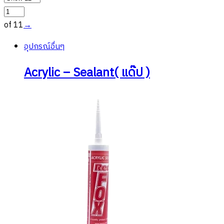
of 11
→
อุปกรณ์อื่นๆ
Acrylic – Sealant( แด๊ป )