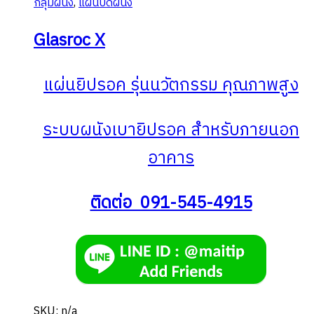
กลุ่มผนัง
,
แผ่นปิดผนัง
be
chosen
Glasroc X
on
the
แผ่นยิปรอค รุ่นนวัตกรรม คุณภาพสูง
product
page
ระบบผนังเบายิปรอค สําหรับภายนอก
อาคาร
ติดต่อ 091-545-4915
SKU: n/a