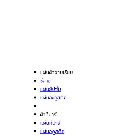
แผ่นฝ้าฉาบเรียบ
ซีลาย
แผ่นยิปซั่ม
แผ่นอะคูสติก
ฝ้าทีบาร์
แผ่นทีบาร์
แผ่นอคูสติก