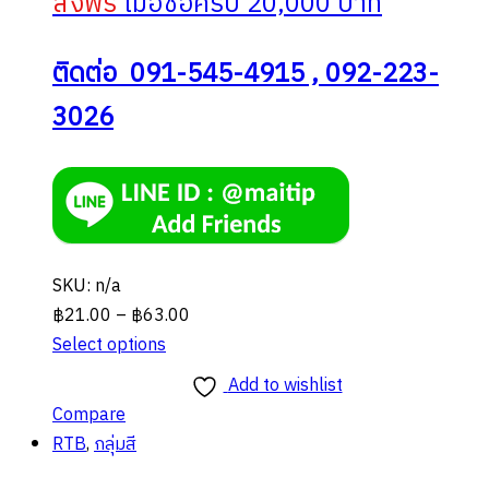
ส่งฟรี
เมื่อซื้อครบ 20,000 บาท
ติดต่อ 091-545-4915 , 092-223-
3026
SKU: n/a
Price
฿
21.00
–
฿
63.00
range:
Select options
This
฿21.00
Add to wishlist
product
through
Compare
has
฿63.00
RTB
,
กลุ่มสี
multiple