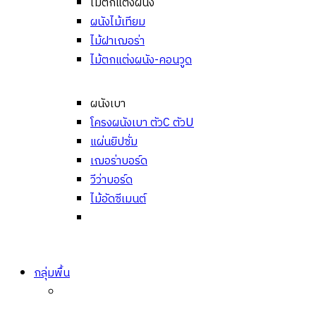
ไม้ตกแต่งผนัง
ผนังไม้เทียม
ไม้ฝาเฌอร่า
ไม้ตกแต่งผนัง-คอนวูด
ผนังเบา
โครงผนังเบา ตัวC ตัวU
แผ่นยิปซั่ม
เฌอร่าบอร์ด
วีว่าบอร์ด
ไม้อัดซีเมนต์
กลุ่มพื้น