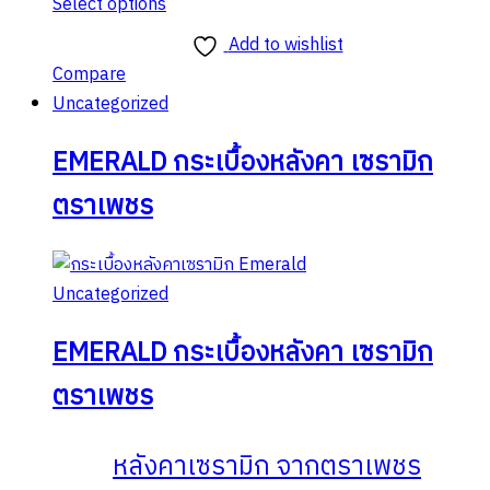
range:
Select options
This
฿146.00
Add to wishlist
product
through
Compare
has
฿273.00
Uncategorized
multiple
variants.
EMERALD กระเบื้องหลังคา เซรามิก
The
ตราเพชร
options
may
be
Uncategorized
chosen
on
EMERALD กระเบื้องหลังคา เซรามิก
the
product
ตราเพชร
page
หลังคาเซรามิก จากตราเพชร