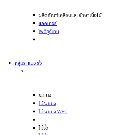
ผลิตภัณฑ์เคลือบและรักษาเนื้อไม้
แลคเกอร์
โพลียูริเทน
กลุ่มระแนง รั้ว
ระแนง
ไม้ระแนง
ไม้ระแนง WPC
ไม้รั้ว