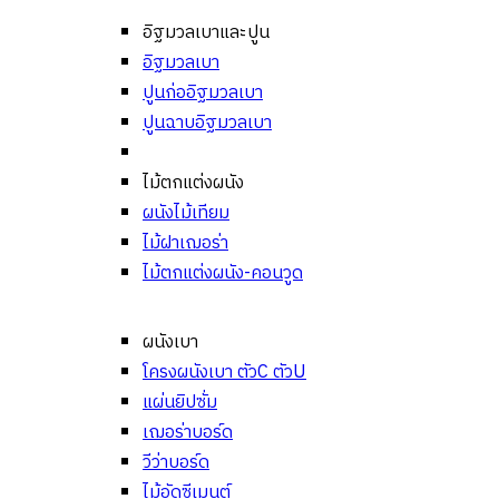
อิฐมวลเบาและปูน
อิฐมวลเบา
ปูนก่ออิฐมวลเบา
ปูนฉาบอิฐมวลเบา
ไม้ตกแต่งผนัง
ผนังไม้เทียม
ไม้ฝาเฌอร่า
ไม้ตกแต่งผนัง-คอนวูด
ผนังเบา
โครงผนังเบา ตัวC ตัวU
แผ่นยิปซั่ม
เฌอร่าบอร์ด
วีว่าบอร์ด
ไม้อัดซีเมนต์