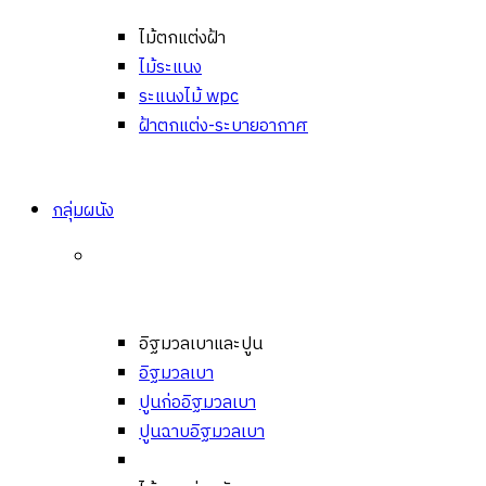
ไม้ตกแต่งฝ้า
ไม้ระแนง
ระแนงไม้ wpc
ฝ้าตกแต่ง-ระบายอากาศ
กลุ่มผนัง
อิฐมวลเบาและปูน
อิฐมวลเบา
ปูนก่ออิฐมวลเบา
ปูนฉาบอิฐมวลเบา