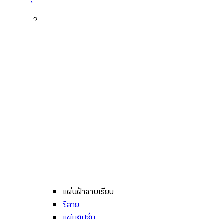
แผ่นฝ้าฉาบเรียบ
ซีลาย
แผ่นยิปซั่ม