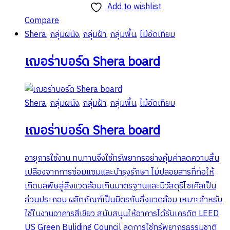
This
฿115.00
Add to wishlist
product
through
Compare
has
฿179.00
Shera
,
กลุ่มผนัง
,
กลุ่มฝ้า
,
กลุ่มพื้น
,
ไม้อัดเทียม
multiple
variants.
เฌอร่าบอร์ด Shera board
The
options
may
Shera
,
กลุ่มผนัง
,
กลุ่มฝ้า
,
กลุ่มพื้น
,
ไม้อัดเทียม
be
chosen
เฌอร่าบอร์ด Shera board
on
the
อายุการใช้งาน ทนทานจึงใช้ทรัพยากรอย่างคุ้มค่าลดความสิ้น
product
เปลืองจากการซ่อมแซมและบำรุงรักษา ไม่ปลอยสารที่ก่อให้
page
เกิดมลพิษสู่สิ่งแวดล้อมเกินมาตรฐานและมีวัสดุรีไซเคิลเป็น
ส่วนประกอบ ผลิตภัณฑ์เป็นมิตรกับสิ่งแวดล้อม เหมาะสำหรับ
ใช้ในงานอาคารสีเขียว สนับสนุนให้อาคารได้รับเครดิต LEED
US Green Buliding Council ลดการใช้ทรัพยากรธรรมชาติ