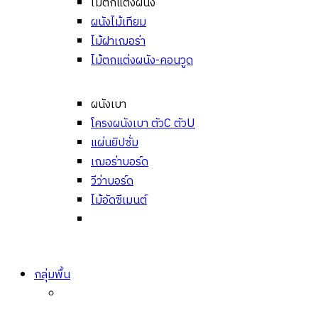
ไม้ตกแต่งผนัง
ผนังไม้เทียม
ไม้ฝาเฌอร่า
ไม้ตกแต่งผนัง-คอนวูด
ผนังเบา
โครงผนังเบา ตัวC ตัวU
แผ่นยิปซั่ม
เฌอร่าบอร์ด
วีว่าบอร์ด
ไม้อัดซีเมนต์
กลุ่มพื้น