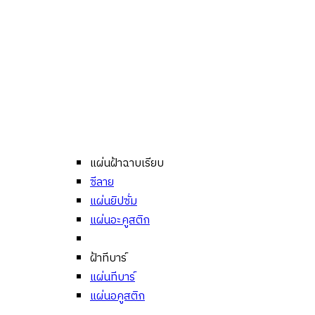
แผ่นฝ้าฉาบเรียบ
ซีลาย
แผ่นยิปซั่ม
แผ่นอะคูสติก
ฝ้าทีบาร์
แผ่นทีบาร์
แผ่นอคูสติก