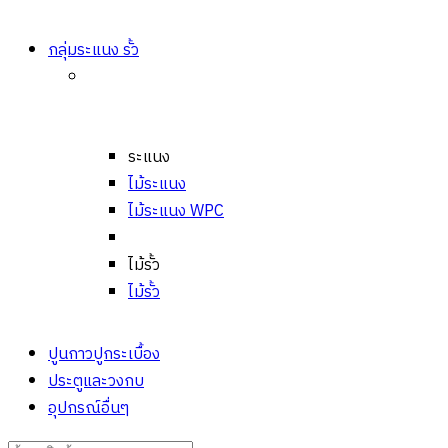
กลุ่มระแนง รั้ว
ระแนง
ไม้ระแนง
ไม้ระแนง WPC
ไม้รั้ว
ไม้รั้ว
ปูนกาวปูกระเบื้อง
ประตูและวงกบ
อุปกรณ์อื่นๆ