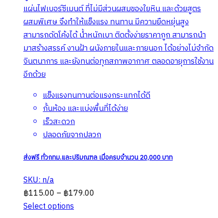
แผ่นไฟเบอร์ซีเมนต์ ที่ไม่มีส่วนผสมของใยหิน และด้วยสูตร
ผสมพิเศษ จึงทำให้แข็งแรง ทนทาน มีความยืดหยุ่นสูง
สามารถดัดโค้งได้ น้ำหนักเบา ติดตั้งง่ายราคาถูก สามารถนำ
มาสร้างสรรค์ งานฝ้า ผนังภายในและภายนอก ได้อย่างไม่จำกัด
จินตนาการ และยังทนต่อทุกสภาพอากาศ ตลอดอายุการใช้งาน
อีกด้วย
แข็งแรงทนทานต่อแรงกระแทกได้ดี
กั้นห้อง และแบ่งพื้นที่ได้ง่าย
เร็วสะดวก
ปลอดภัยจากปลวก
ส่งฟรี ทั่วกทม.และปริมณฑล เมื่อครบจำนวน 20,000 บาท
SKU: n/a
Price
฿
115.00
–
฿
179.00
range:
Select options