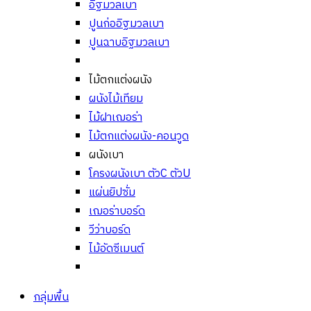
อิฐมวลเบา
ปูนก่ออิฐมวลเบา
ปูนฉาบอิฐมวลเบา
ไม้ตกแต่งผนัง
ผนังไม้เทียม
ไม้ฝาเฌอร่า
ไม้ตกแต่งผนัง-คอนวูด
ผนังเบา
โครงผนังเบา ตัวC ตัวU
แผ่นยิปซั่ม
เฌอร่าบอร์ด
วีว่าบอร์ด
ไม้อัดซีเมนต์
กลุ่มพื้น