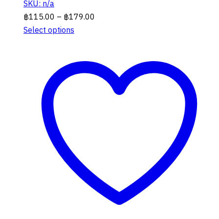
SKU: n/a
Price
฿
115.00
–
฿
179.00
range:
Select options
This
฿115.00
product
through
has
฿179.00
multiple
variants.
The
options
may
be
chosen
on
the
product
page