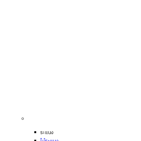
ระแนง