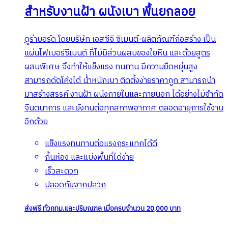
สำหรับงานฝ้า ผนังเบา พื้นยกลอย
ดูร่าบอร์ด โดยบริษัท เอสซีจิ ซิเมนต์-ผลิตภัณฑ์ก่อสร้าง เป็น
แผ่นไฟเบอร์ซีเมนต์ ที่ไม่มีส่วนผสมของใยหิน และด้วยสูตร
ผสมพิเศษ จึงทำให้แข็งแรง ทนทาน มีความยืดหยุ่นสูง
สามารถดัดโค้งได้ น้ำหนักเบา ติดตั้งง่ายราคาถูก สามารถนำ
มาสร้างสรรค์ งานฝ้า ผนังภายในและภายนอก ได้อย่างไม่จำกัด
จินตนาการ และยังทนต่อทุกสภาพอากาศ ตลอดอายุการใช้งาน
อีกด้วย
แข็งแรงทนทานต่อแรงกระแทกได้ดี
กั้นห้อง และแบ่งพื้นที่ได้ง่าย
เร็วสะดวก
ปลอดภัยจากปลวก
ส่งฟรี ทั่วกทม.และปริมณฑล เมื่อครบจำนวน 20,000 บาท