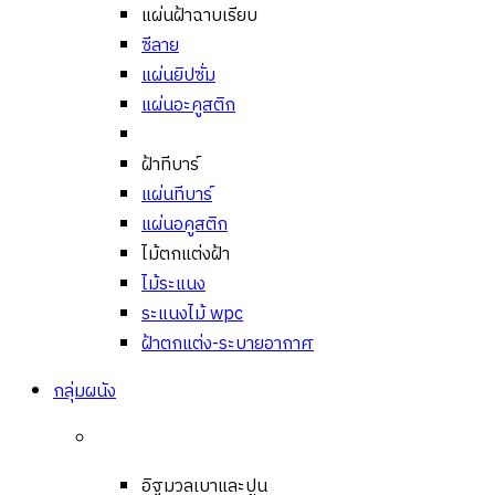
แผ่นฝ้าฉาบเรียบ
ซีลาย
แผ่นยิปซั่ม
แผ่นอะคูสติก
ฝ้าทีบาร์
แผ่นทีบาร์
แผ่นอคูสติก
ไม้ตกแต่งฝ้า
ไม้ระแนง
ระแนงไม้ wpc
ฝ้าตกแต่ง-ระบายอากาศ
กลุ่มผนัง
อิฐมวลเบาและปูน