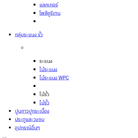
แลคเกอร์
โพลียูริเทน
กลุ่มระแนง รั้ว
ระแนง
ไม้ระแนง
ไม้ระแนง WPC
ไม้รั้ว
ไม้รั้ว
ปูนกาวปูกระเบื้อง
ประตูและวงกบ
อุปกรณ์อื่นๆ