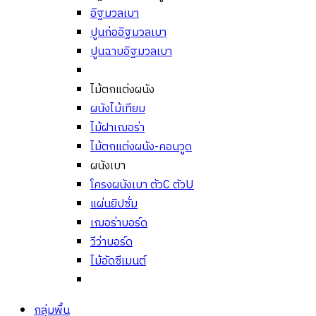
อิฐมวลเบา
ปูนก่ออิฐมวลเบา
ปูนฉาบอิฐมวลเบา
ไม้ตกแต่งผนัง
ผนังไม้เทียม
ไม้ฝาเฌอร่า
ไม้ตกแต่งผนัง-คอนวูด
ผนังเบา
โครงผนังเบา ตัวC ตัวU
แผ่นยิปซั่ม
เฌอร่าบอร์ด
วีว่าบอร์ด
ไม้อัดซีเมนต์
กลุ่มพื้น