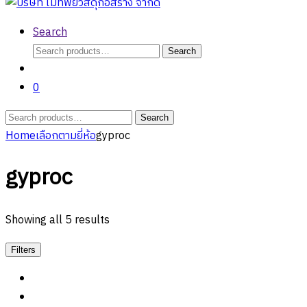
Search
Search
Search
for:
0
Search
Search
for:
Home
เลือกตามยี่ห้อ
gyproc
gyproc
Showing all 5 results
Filters