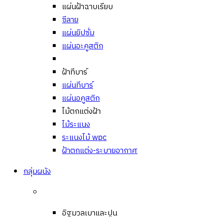
แผ่นฝ้าฉาบเรียบ
ซีลาย
แผ่นยิปซั่ม
แผ่นอะคูสติก
ฝ้าทีบาร์
แผ่นทีบาร์
แผ่นอคูสติก
ไม้ตกแต่งฝ้า
ไม้ระแนง
ระแนงไม้ wpc
ฝ้าตกแต่ง-ระบายอากาศ
กลุ่มผนัง
อิฐมวลเบาและปูน