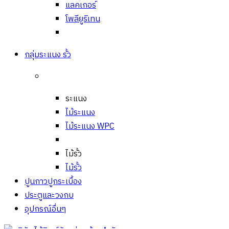
แลคเกอร์
โพลียูริเทน
กลุ่มระแนง รั้ว
ระแนง
ไม้ระแนง
ไม้ระแนง WPC
ไม้รั้ว
ไม้รั้ว
ปูนกาวปูกระเบื้อง
ประตูและวงกบ
อุปกรณ์อื่นๆ