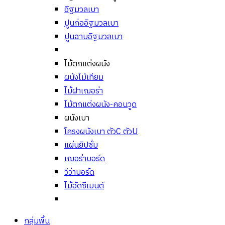
อิฐมวลเบา
ปูนก่ออิฐมวลเบา
ปูนฉาบอิฐมวลเบา
ไม้ตกแต่งผนัง
ผนังไม้เทียม
ไม้ฝาเฌอร่า
ไม้ตกแต่งผนัง-คอนวูด
ผนังเบา
โครงผนังเบา ตัวC ตัวU
แผ่นยิปซั่ม
เฌอร่าบอร์ด
วีว่าบอร์ด
ไม้อัดซีเมนต์
กลุ่มพื้น