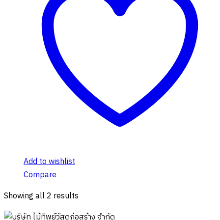
multiple
variants.
The
options
may
be
chosen
on
the
product
page
Add to wishlist
Compare
Showing all 2 results