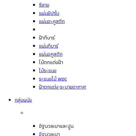
ซีลาย
แผ่นยิปซั่ม
แผ่นอะคูสติก
ฝ้าทีบาร์
แผ่นทีบาร์
แผ่นอคูสติก
ไม้ตกแต่งฝ้า
ไม้ระแนง
ระแนงไม้ wpc
ฝ้าตกแต่ง-ระบายอากาศ
กลุ่มผนัง
อิฐมวลเบาและปูน
อิฐมวลเบา