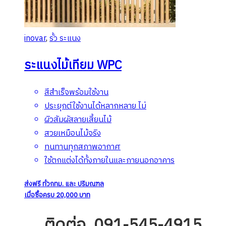
inovar
,
รั้ว ระแนง
ระแนงไม้เทียม WPC
สีสำเร็จพร้อมใช้งาน
ประยุกต์ใช้งานได้หลากหลาย ไม่
ผิวสัมผัสลายเสี้ยนไม้
สวยเหมือนไม้จริง
ทนทานทุกสภาพอากาศ
ใช้ตกแต่งได้ทั้งภายในและภายนอกอาคาร
ส่งฟรี ทั่วกทม. และ ปริมณฑล
เมื่อซื้อครบ 20,000 บาท
ติดต่อ 091-545-4915