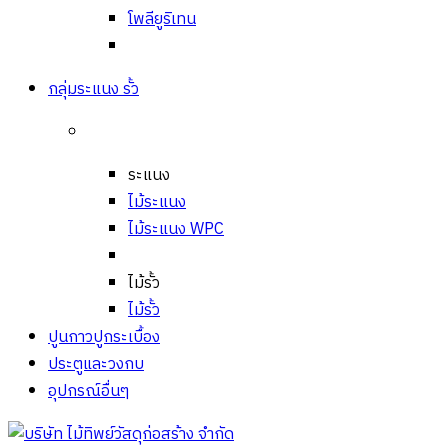
โพลียูริเทน
กลุ่มระแนง รั้ว
ระแนง
ไม้ระแนง
ไม้ระแนง WPC
ไม้รั้ว
ไม้รั้ว
ปูนกาวปูกระเบื้อง
ประตูและวงกบ
อุปกรณ์อื่นๆ