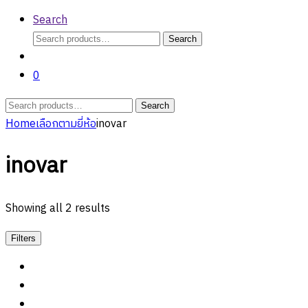
Search
Search
Search
for:
0
Search
Search
for:
Home
เลือกตามยี่ห้อ
inovar
inovar
Showing all 2 results
Filters