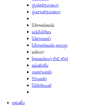
ปูนก่ออิฐมวลเบา
ปูนฉาบอิฐมวลเบา
ไม้ตกแต่งผนัง
ผนังไม้เทียม
ไม้ฝาเฌอร่า
ไม้ตกแต่งผนัง-คอนวูด
ผนังเบา
โครงผนังเบา ตัวC ตัวU
แผ่นยิปซั่ม
เฌอร่าบอร์ด
วีว่าบอร์ด
ไม้อัดซีเมนต์
กลุ่มพื้น