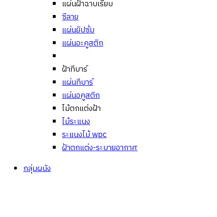
แผ่นฝ้าฉาบเรียบ
ซีลาย
แผ่นยิปซั่ม
แผ่นอะคูสติก
ฝ้าทีบาร์
แผ่นทีบาร์
แผ่นอคูสติก
ไม้ตกแต่งฝ้า
ไม้ระแนง
ระแนงไม้ wpc
ฝ้าตกแต่ง-ระบายอากาศ
กลุ่มผนัง