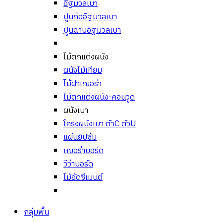
อิฐมวลเบา
ปูนก่ออิฐมวลเบา
ปูนฉาบอิฐมวลเบา
ไม้ตกแต่งผนัง
ผนังไม้เทียม
ไม้ฝาเฌอร่า
ไม้ตกแต่งผนัง-คอนวูด
ผนังเบา
โครงผนังเบา ตัวC ตัวU
แผ่นยิปซั่ม
เฌอร่าบอร์ด
วีว่าบอร์ด
ไม้อัดซีเมนต์
กลุ่มพื้น