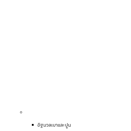
อิฐมวลเบาและปูน