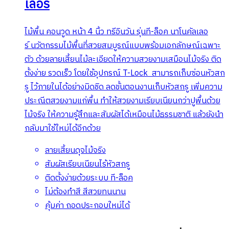
เลอร์
ไม้พื้น คอนวูด หน้า 4 นิ้ว ทรีอินวัน รุ่นที-ล็อค นาโนคัลเลอ
ร์ นวัตกรรมไม้พื้นที่สวยสมบูรณ์แบบพร้อมเอกลักษณ์เฉพาะ
ตัว ด้วยลายเสี้ยนไม้ละเอียดให้ความสวยงามเสมือนไม้จริง ติด
ตั้งง่าย รวดเร็ว โดยใช้อุปกรณ์ T-Lock สามารถเก็บซ่อนหัวสก
รู ไว้ภายในได้อย่างมิดชิด ลดขั้นตอนงานเก็บหัวสกรู เพิ่มความ
ประณีตสวยงามแก่พื้น ทำให้สวยงามเรียบเนียนกว่าปูพื้นด้วย
ไม้จริง ให้ความรู้สึกและสัมผัสได้เหมือนไม้ธรรมชาติ แล้วยังนำ
กลับมาใช้ใหม่ได้อีกด้วย
ลายเสี้ยนดุจไม้จริง
สัมผัสเรียบเนียนไร้หัวสกรู
ติดตั้งง่ายด้วยระบบ ที-ล็อค
ไม่ต้องทำสี สีสวยทนนาน
คุ้มค่า ถอดประกอบใหม่ได้