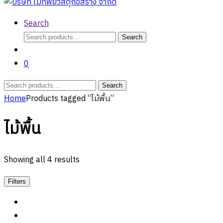
Search
Search
Search
for:
0
Search
Search
for:
Home
Products tagged “ไม้พื้น”
ไม้พื้น
Showing all 4 results
Filters