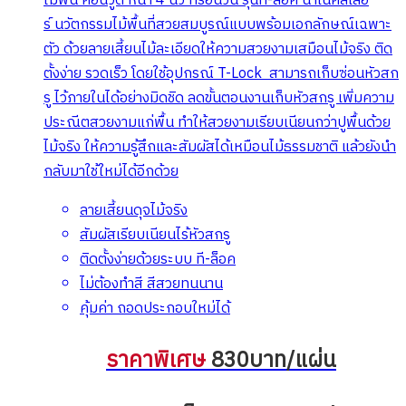
ไม้พื้น คอนวูด หน้า 4 นิ้ว ทรีอินวัน รุ่นที-ล็อค นาโนคัลเลอ
ร์ นวัตกรรมไม้พื้นที่สวยสมบูรณ์แบบพร้อมเอกลักษณ์เฉพาะ
ตัว ด้วยลายเสี้ยนไม้ละเอียดให้ความสวยงามเสมือนไม้จริง ติด
ตั้งง่าย รวดเร็ว โดยใช้อุปกรณ์ T-Lock สามารถเก็บซ่อนหัวสก
รู ไว้ภายในได้อย่างมิดชิด ลดขั้นตอนงานเก็บหัวสกรู เพิ่มความ
ประณีตสวยงามแก่พื้น ทำให้สวยงามเรียบเนียนกว่าปูพื้นด้วย
ไม้จริง ให้ความรู้สึกและสัมผัสได้เหมือนไม้ธรรมชาติ แล้วยังนำ
กลับมาใช้ใหม่ได้อีกด้วย
ลายเสี้ยนดุจไม้จริง
สัมผัสเรียบเนียนไร้หัวสกรู
ติดตั้งง่ายด้วยระบบ ที-ล็อค
ไม่ต้องทำสี สีสวยทนนาน
คุ้มค่า ถอดประกอบใหม่ได้
ราคาพิเศษ
830บาท/แผ่น