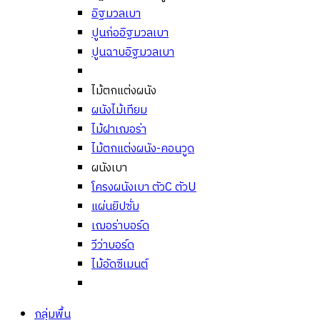
อิฐมวลเบา
ปูนก่ออิฐมวลเบา
ปูนฉาบอิฐมวลเบา
ไม้ตกแต่งผนัง
ผนังไม้เทียม
ไม้ฝาเฌอร่า
ไม้ตกแต่งผนัง-คอนวูด
ผนังเบา
โครงผนังเบา ตัวC ตัวU
แผ่นยิปซั่ม
เฌอร่าบอร์ด
วีว่าบอร์ด
ไม้อัดซีเมนต์
กลุ่มพื้น