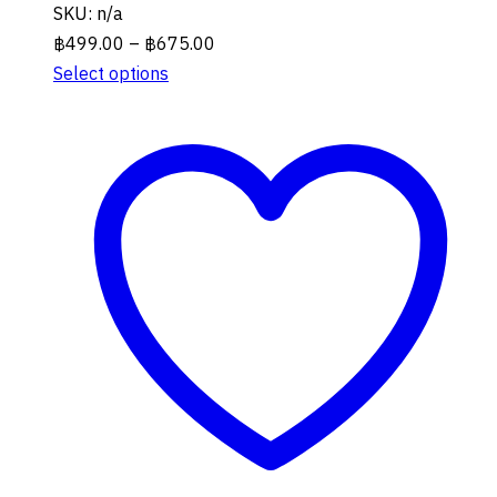
SKU: n/a
Price
฿
499.00
–
฿
675.00
range:
Select options
This
฿499.00
product
through
has
฿675.00
multiple
variants.
The
options
may
be
chosen
on
the
product
page