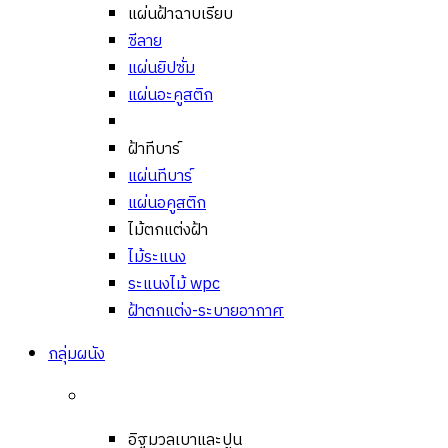
แผ่นฝ้าฉาบเรียบ
ซีลาย
แผ่นยิปซั่ม
แผ่นอะคูสติก
ฝ้าทีบาร์
แผ่นทีบาร์
แผ่นอคูสติก
ไม้ตกแต่งฝ้า
ไม้ระแนง
ระแนงไม้ wpc
ฝ้าตกแต่ง-ระบายอากาศ
กลุ่มผนัง
อิฐมวลเบาและปูน