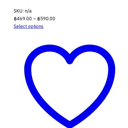
SKU: n/a
Price
฿
469.00
–
฿
590.00
range:
Select options
This
฿469.00
product
through
has
฿590.00
multiple
variants.
The
options
may
be
chosen
on
the
product