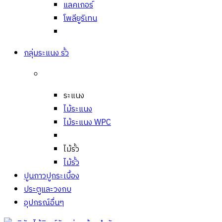
แลคเกอร์
โพลียูริเทน
กลุ่มระแนง รั้ว
ระแนง
ไม้ระแนง
ไม้ระแนง WPC
ไม้รั้ว
ไม้รั้ว
ปูนกาวปูกระเบื้อง
ประตูและวงกบ
อุปกรณ์อื่นๆ