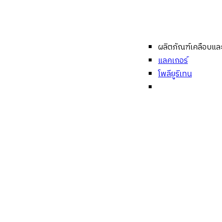
ผลิตภัณฑ์เคลือบและร
แลคเกอร์
โพลียูริเทน