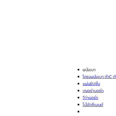
ผนังเบา
โครงผนังเบา ตัวC ต
แผ่นยิปซั่ม
เฌอร่าบอร์ด
วีว่าบอร์ด
ไม้อัดซีเมนต์