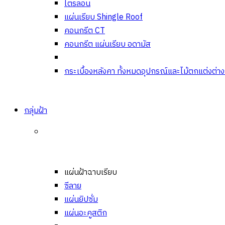
ไตรลอน
แผ่นเรียบ Shingle Roof
คอนกรีต CT
คอนกรีต แผ่นเรียบ อดามัส
กระเบื้องหลังคา ทั้งหมด
อุปกรณ์และไม้ตกแต่งต่า
กลุ่มฝ้า
แผ่นฝ้าฉาบเรียบ
ซีลาย
แผ่นยิปซั่ม
แผ่นอะคูสติก