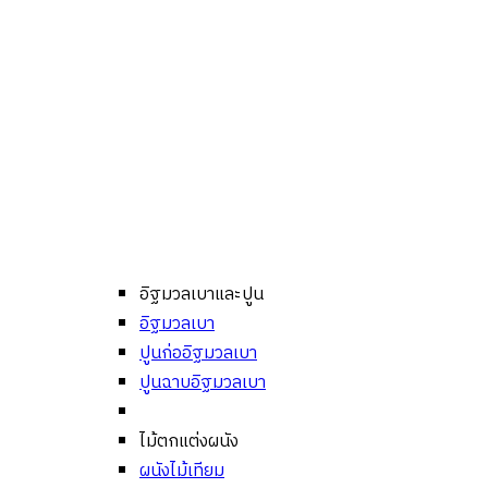
อิฐมวลเบาและปูน
อิฐมวลเบา
ปูนก่ออิฐมวลเบา
ปูนฉาบอิฐมวลเบา
ไม้ตกแต่งผนัง
ผนังไม้เทียม