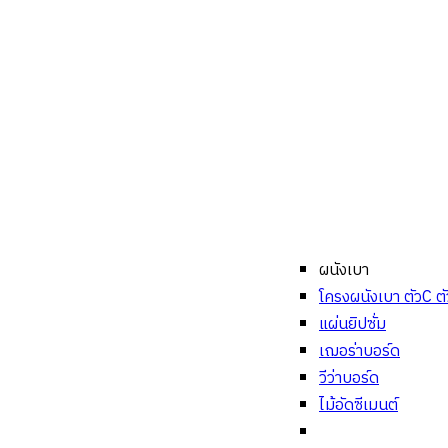
ผนังเบา
โครงผนังเบา ตัวC ต
แผ่นยิปซั่ม
เฌอร่าบอร์ด
วีว่าบอร์ด
ไม้อัดซีเมนต์