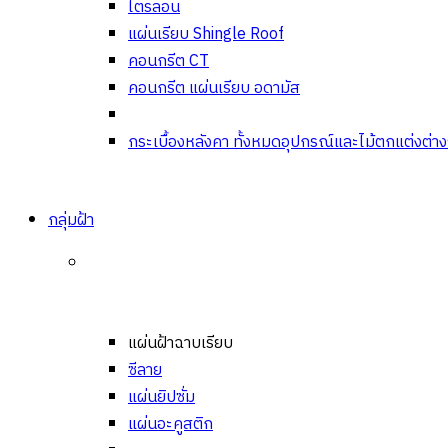
ไตรลอน
แผ่นเรียบ Shingle Roof
คอนกรีต CT
คอนกรีต แผ่นเรียบ อดามัส
กระเบื้องหลังคา ทั้งหมด
อุปกรณ์และไม้ตกแต่งต่า
กลุ่มฝ้า
แผ่นฝ้าฉาบเรียบ
ซีลาย
แผ่นยิปซั่ม
แผ่นอะคูสติก