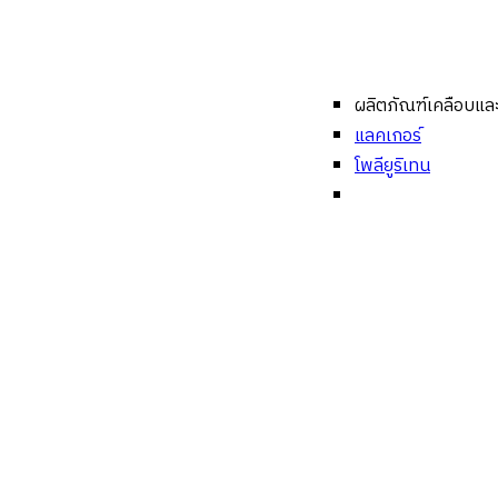
ผลิตภัณฑ์เคลือบและร
แลคเกอร์
โพลียูริเทน