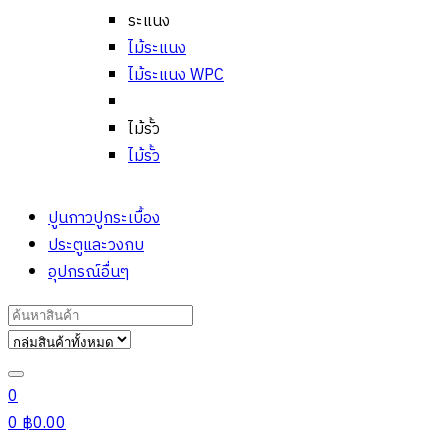
ระแนง
ไม้ระแนง
ไม้ระแนง WPC
ไม้รั้ว
ไม้รั้ว
ปูนกาวปูกระเบื้อง
ประตูและวงกบ
อุปกรณ์อื่นๆ
Search
for:
0
0
฿
0.00