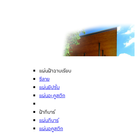
แผ่นฝ้าฉาบเรียบ
ซีลาย
แผ่นยิปซั่ม
แผ่นอะคูสติก
ฝ้าทีบาร์
แผ่นทีบาร์
แผ่นอคูสติก