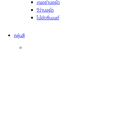
เฌอร่าบอร์ด
วีว่าบอร์ด
ไม้อัดซีเมนต์
กลุ่มสี