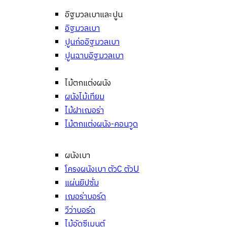
อิฐมวลเบาและปูน
อิฐมวลเบา
ปูนก่ออิฐมวลเบา
ปูนฉาบอิฐมวลเบา
ไม้ตกแต่งผนัง
ผนังไม้เทียม
ไม้ฝาเฌอร่า
ไม้ตกแต่งผนัง-คอนวูด
ผนังเบา
โครงผนังเบา ตัวC ตัวU
แผ่นยิปซั่ม
เฌอร่าบอร์ด
วีว่าบอร์ด
ไม้อัดซีเมนต์