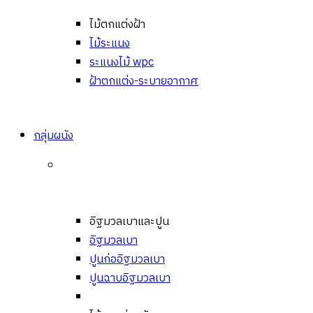
ไม้ตกแต่งฝ้า
ไม้ระแนง
ระแนงไม้ wpc
ฝ้าตกแต่ง-ระบายอากาศ
กลุ่มผนัง
อิฐมวลเบาและปูน
อิฐมวลเบา
ปูนก่ออิฐมวลเบา
ปูนฉาบอิฐมวลเบา