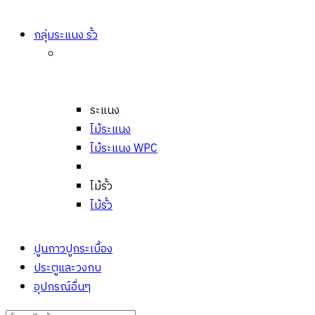
กลุ่มระแนง รั้ว
ระแนง
ไม้ระแนง
ไม้ระแนง WPC
ไม้รั้ว
ไม้รั้ว
ปูนกาวปูกระเบื้อง
ประตูและวงกบ
อุปกรณ์อื่นๆ