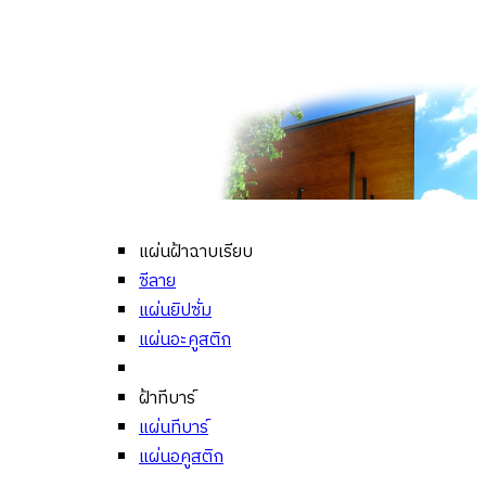
แผ่นฝ้าฉาบเรียบ
ซีลาย
แผ่นยิปซั่ม
แผ่นอะคูสติก
ฝ้าทีบาร์
แผ่นทีบาร์
แผ่นอคูสติก