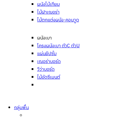
ผนังไม้เทียม
ไม้ฝาเฌอร่า
ไม้ตกแต่งผนัง-คอนวูด
ผนังเบา
โครงผนังเบา ตัวC ตัวU
แผ่นยิปซั่ม
เฌอร่าบอร์ด
วีว่าบอร์ด
ไม้อัดซีเมนต์
กลุ่มพื้น