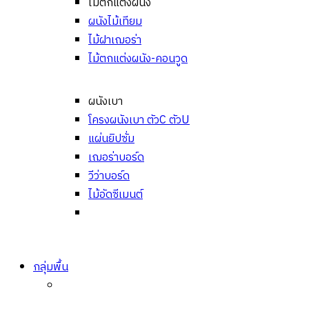
ไม้ตกแต่งผนัง
ผนังไม้เทียม
ไม้ฝาเฌอร่า
ไม้ตกแต่งผนัง-คอนวูด
ผนังเบา
โครงผนังเบา ตัวC ตัวU
แผ่นยิปซั่ม
เฌอร่าบอร์ด
วีว่าบอร์ด
ไม้อัดซีเมนต์
กลุ่มพื้น