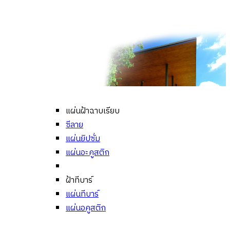
แผ่นฝ้าฉาบเรียบ
ซีลาย
แผ่นยิปซั่ม
แผ่นอะคูสติก
ฝ้าทีบาร์
แผ่นทีบาร์
แผ่นอคูสติก