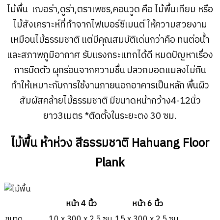
ไม้พื้น เฌอร่า,ดูร่า,ตราเพชร,คอนวูด คือ ไม้พื้นเทียม หรือ
ไม้สังเคราะห์ที่ทำจากไฟเบอร์ซีเมนต์ ให้ความสวยงาม
เหมือนไม้ธรรมชาติ แต่มีคุณสมบัติเด่นกว่าคือ ทนต่อน้ำ
และสภาพภูมิอากาศ รับแรงกระแทกได้ดี หมดปัญหาเรื่อง
การบิดตัว ผุกร่อนจากความชื้น ปลวกมอดแมลงไม่กิน
ทำให้เหมาะกับการใช้งานภายนอกอาคารเป็นหลัก พื้นผิว
สัมผัสคล้ายไม้ธรรมชาติ มีขนาดหน้ากว้าง4-12นิ้ว
ยาว3เมตร *ติดตั้งในระยะตง 30 ซม.
ไม้พื้น ห้าห่วง สีธรรมชาติ Hahuang Floor
Plank
หน้า 4 นิ้ว
หน้า 6 นิ้ว
ขนาด
10 x 300 x 2.5 ซม.
15 x 300 x 2.5 ซม.