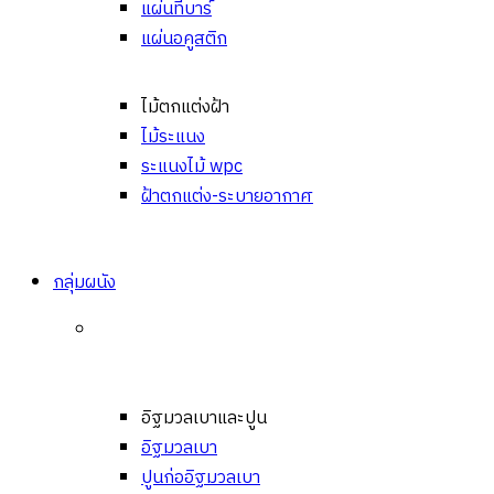
แผ่นทีบาร์
แผ่นอคูสติก
ไม้ตกแต่งฝ้า
ไม้ระแนง
ระแนงไม้ wpc
ฝ้าตกแต่ง-ระบายอากาศ
กลุ่มผนัง
อิฐมวลเบาและปูน
อิฐมวลเบา
ปูนก่ออิฐมวลเบา