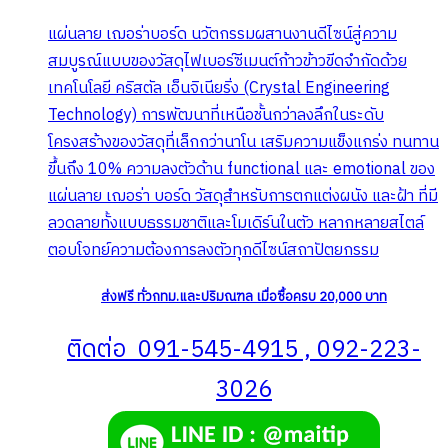
the
แผ่นลาย เฌอร่าบอร์ด นวัตกรรมผสานงานดีไซน์สู่ความ
product
สมบูรณ์แบบของวัสดุไฟเบอร์ซีเมนต์ก้าวข้าวขีดจำกัดด้วย
page
เทคโนโลยี คริสตัล เอ็นจิเนียริ่ง (Crystal Engineering
Technology) การพัฒนาที่เหนือชั้นกว่าลงลึกในระดับ
โครงสร้างของวัสดุที่เล็กกว่านาโน เสริมความแข็งแกร่ง ทนทาน
ขึ้นถึง 10% ความลงตัวด้าน functional และ emotional ของ
แผ่นลาย เฌอร่า บอร์ด วัสดุสำหรับการตกแต่งผนัง และฝ้า ที่มี
ลวดลายทั้งแบบธรรมชาติและโมเดิร์นในตัว หลากหลายสไตล์
ตอบโจทย์ความต้องการลงตัวทุกดีไซน์สถาปัตยกรรม
ส่งฟรี ทั่วกทม.และปริมณฑล เมื่อซื้อครบ 20,000 บาท
ติดต่อ 091-545-4915 , 092-223-
3026