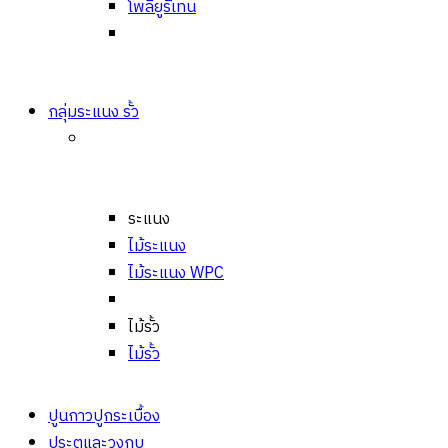
โพลียูริเทน
กลุ่มระแนง รั้ว
ระแนง
ไม้ระแนง
ไม้ระแนง WPC
ไม้รั้ว
ไม้รั้ว
ปูนกาวปูกระเบื้อง
ประตูและวงกบ