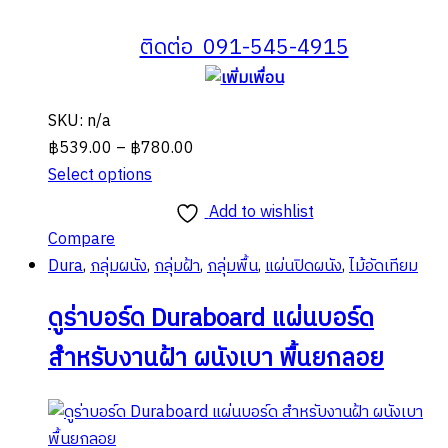
ติดต่อ 091-545-4915
SKU: n/a
Price
฿
539.00
–
฿
780.00
range:
Select options
This
฿539.00
Add to wishlist
product
through
Compare
has
฿780.00
Dura
,
กลุ่มผนัง
,
กลุ่มฝ้า
,
กลุ่มพื้น
,
แผ่นปิดผนัง
,
ไม้อัดเทียม
multiple
variants.
ดูร่าบอร์ด Duraboard แผ่นบอร์ด
The
สำหรับงานฝ้า ผนังเบา พื้นยกลอย
options
may
be
chosen