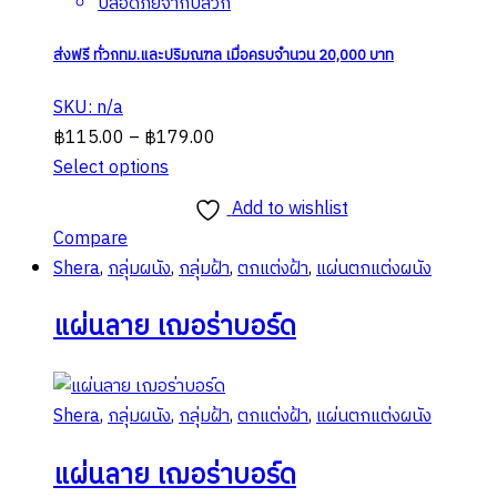
ปลอดภัยจากปลวก
ส่งฟรี ทั่วกทม.และปริมณฑล เมื่อครบจำนวน 20,000 บาท
SKU: n/a
Price
฿
115.00
–
฿
179.00
range:
Select options
This
฿115.00
Add to wishlist
product
through
Compare
has
฿179.00
Shera
,
กลุ่มผนัง
,
กลุ่มฝ้า
,
ตกแต่งฝ้า
,
แผ่นตกแต่งผนัง
multiple
variants.
แผ่นลาย เฌอร่าบอร์ด
The
options
may
Shera
,
กลุ่มผนัง
,
กลุ่มฝ้า
,
ตกแต่งฝ้า
,
แผ่นตกแต่งผนัง
be
chosen
แผ่นลาย เฌอร่าบอร์ด
on