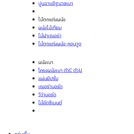
ปูนฉาบอิฐมวลเบา
ไม้ตกแต่งผนัง
ผนังไม้เทียม
ไม้ฝาเฌอร่า
ไม้ตกแต่งผนัง-คอนวูด
ผนังเบา
โครงผนังเบา ตัวC ตัวU
แผ่นยิปซั่ม
เฌอร่าบอร์ด
วีว่าบอร์ด
ไม้อัดซีเมนต์