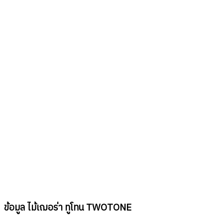
Harmony Inspired by
Nature
แรงบันดาลใจจากธรรมชาติ…
สู่ความกลมกลืนที่ลงตัว
ข้อมูล ไม้เฌอร่า ทูโทน TWOTONE