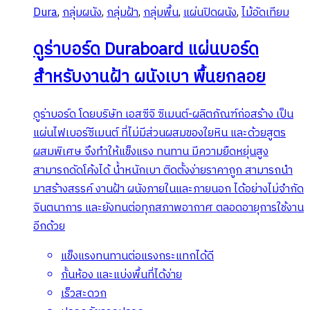
Dura
,
กลุ่มผนัง
,
กลุ่มฝ้า
,
กลุ่มพื้น
,
แผ่นปิดผนัง
,
ไม้อัดเทียม
on
the
ดูร่าบอร์ด Duraboard แผ่นบอร์ด
product
page
สำหรับงานฝ้า ผนังเบา พื้นยกลอย
ดูร่าบอร์ด โดยบริษัท เอสซีจิ ซิเมนต์-ผลิตภัณฑ์ก่อสร้าง เป็น
แผ่นไฟเบอร์ซีเมนต์ ที่ไม่มีส่วนผสมของใยหิน และด้วยสูตร
ผสมพิเศษ จึงทำให้แข็งแรง ทนทาน มีความยืดหยุ่นสูง
สามารถดัดโค้งได้ น้ำหนักเบา ติดตั้งง่ายราคาถูก สามารถนำ
มาสร้างสรรค์ งานฝ้า ผนังภายในและภายนอก ได้อย่างไม่จำกัด
จินตนาการ และยังทนต่อทุกสภาพอากาศ ตลอดอายุการใช้งาน
อีกด้วย
แข็งแรงทนทานต่อแรงกระแทกได้ดี
กั้นห้อง และแบ่งพื้นที่ได้ง่าย
เร็วสะดวก