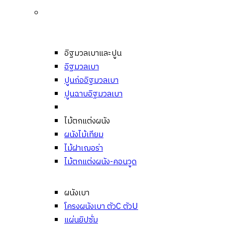
อิฐมวลเบาและปูน
อิฐมวลเบา
ปูนก่ออิฐมวลเบา
ปูนฉาบอิฐมวลเบา
ไม้ตกแต่งผนัง
ผนังไม้เทียม
ไม้ฝาเฌอร่า
ไม้ตกแต่งผนัง-คอนวูด
ผนังเบา
โครงผนังเบา ตัวC ตัวU
แผ่นยิปซั่ม