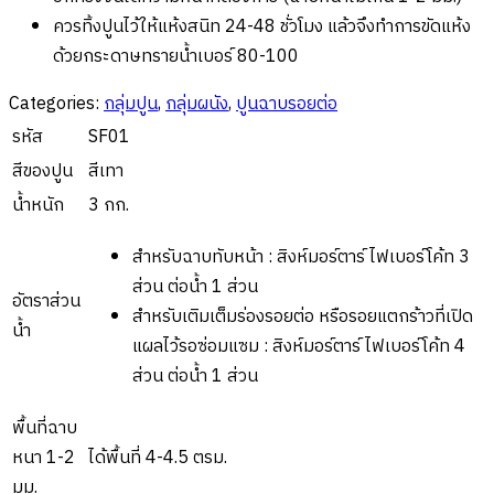
ควรทิ้งปูนไว้ให้แห้งสนิท 24-48 ชั่วโมง แล้วจึงทำการขัดแห้ง
ด้วยกระดาษทรายนํ้าเบอร์ 80-100
Categories:
กลุ่มปูน
,
กลุ่มผนัง
,
ปูนฉาบรอยต่อ
รหัส
SF01
สีของปูน
สีเทา
น้ำหนัก
3 กก.
สำหรับฉาบทับหน้า : สิงห์มอร์ตาร์ ไฟเบอร์โค้ท 3
ส่วน ต่อนํ้า 1 ส่วน
อัตราส่วน
สำหรับเติมเต็มร่องรอยต่อ หรือรอยแตกร้าวที่เปิด
น้ำ
แผลไว้รอซ่อมแซม : สิงห์มอร์ตาร์ ไฟเบอร์โค้ท 4
ส่วน ต่อนํ้า 1 ส่วน
พื้นที่ฉาบ
หนา 1-2
ได้พื้นที่ 4-4.5 ตรม.
มม.