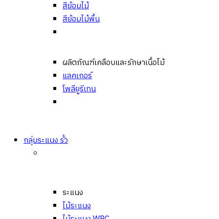
สีย้อมไม้
สีย้อมไม้พื้น
ผลิตภัณฑ์เคลือบและรักษาเนื้อไม้
แลคเกอร์
โพลียูริเทน
กลุ่มระแนง รั้ว
ระแนง
ไม้ระแนง