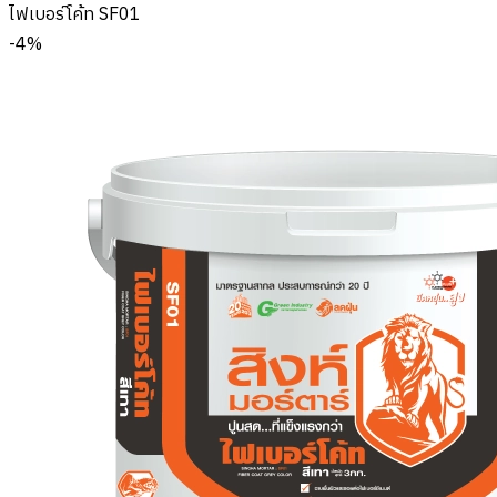
ไฟเบอร์โค้ท SF01
-
4%