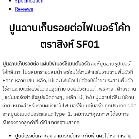
Specification
รอย
Reviews
ต่อ
ไฟ
ปูนฉาบเก็บรอยต่อไฟเบอร์โค้ท
เบอร์
โค้ท
ตราสิงห์
SF01
SF01
quantity
ปูนฉาบเก็บรอยต่อ แผ่นไฟเบอร์ซีเมนต์บอร์ด
สิงห์ปูนฉาบซุปเปอร์
โค้ทสีเทา ไม่ผสมทรายผสมน้ำ พร้อมใช้งานสำหรับงานฉาบพื้นผิวที่
หลาก หลาย เช่น เหล็ก, ไม้และโฟมโดยไม่ต้องใช้น้ำยาประสานพื้นผิว
ใช้งานฉาบแต่งผิวขั้นตอนสุดท้าย บนผนังซีเมนต์ , พรีคาส , ฝ้าเพดาน
, แผ่นบอร์ดสําเร็จรูปชนิดต่างๆ , เหล็ก ไม้ , โฟม ปูนฉาบได้ลื่น ใช้งาน
ง่าย เหมาะสําหรับงานผนังแผ่นไฟเบอร์ซีเมนต์บอร์ด ทุกประเภท ผลิต
จากปูนซีเมนต์ปอร์ตแลนด์Type- 1, เคมีภัณฑ์คุณภาพ ได้รับการ
รับรองจากลูกค้าที่ได้รับมาตรฐานสากล
ปูนมีแรงยึดเกาะสูง สามารถยึดเกาะกับพื้ นผิวได้หลากหลาย