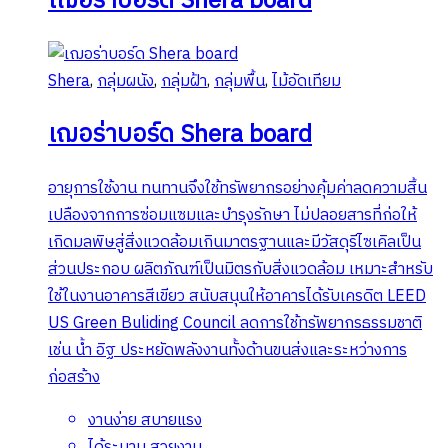
เฌอร่าบอร์ด Shera board
Shera
,
กลุ่มผนัง
,
กลุ่มฝ้า
,
กลุ่มพื้น
,
ไม้อัดเทียม
เฌอร่าบอร์ด Shera board
อายุการใช้งาน ทนทานจึงใช้ทรัพยากรอย่างคุ้มค่าลดความสิ้น
เปลืองจากการซ่อมแซมและบำรุงรักษา ไม่ปลอยสารที่ก่อให้
เกิดมลพิษสู่สิ่งแวดล้อมเกินมาตรฐานและมีวัสดุรีไซเคิลเป็น
ส่วนประกอบ ผลิตภัณฑ์เป็นมิตรกับสิ่งแวดล้อม เหมาะสำหรับ
ใช้ในงานอาคารสีเขียว สนับสนุนให้อาคารได้รับเครดิต LEED
US Green Buliding Council ลดการใช้ทรัพยากรธรรมชาติ
เช่น น้ำ อิฐ ประหยัดพลังงานทั้งด้านขนส่งและระหว่างการ
ก่อสร้าง
งานง่าย สบายแรง
ได้ระนาบ สวยงาม