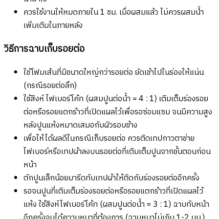
ควรใช้งานให้หมดภายใน 1 ชม. เมื่อผสมแล้ว ไม่ควรผสมน้ำ
เพิ่มเติมในภายหลัง
วิธีการฉาบเก็บรอยต่อ
ใช้โฟมเส้นที่มีขนาดใหญ่กว่ารอยต่อ ยัดเข้าไปในร่องให้แน่น
(กรณีรอยต่อลึก)
ใช้สิงห์ ไฟเบอร์โค้ท (ผสมปูนต่อนํ้า = 4 : 1) เติมเต็มร่องรอย
ต่อหรือรอยแตกร้าวที่เปิดแผลไว้เพื่อรอซ่อมแซม จนมีความสูง
หลังปูนแห้งหมาดเสมอกับผิวรอบข้าง
เพื่อให้ได้ผลดีในกรณีเก็บรอยต่อ ควรติดเทปกาวตาข่าย
ไฟเบอร์หรือเทปผ้าลงบนรอยต่อที่เติมเต็มปูนจากขั้นตอนก่อน
หน้า
ตักปูนเล็กน้อยมารีดทับเทปผ้าให้ติดกับร่องรอยต่ออีกครั้ง
รอจนปูนที่เติมเต็มร่องรอยต่อหรือรอยแตกร้าวที่เปิดแผลไว้
แห้ง ใช้สิงห์ไฟเบอร์โค้ท (ผสมปูนต่อนํ้า = 3 : 1) ฉาบทับหน้า
อีกครั้งจนได้ความหนาที่ต้องการ (ฉาบหนาไม่เกิน 1-2 มม.)