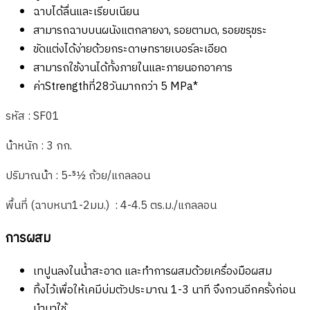
ฉาบได้ลื่นและเรียบเนียน
สามารถฉาบบนผนังแตกลายงา, รอยตามด, รอยขรุขระ
ขัดแต่งได้ง่ายด้วยกระดาษทรายเบอร์ละเอียด
สามารถใช้งานได้ทั้งภายในและภายนอกอาคาร
ค่าStrengthที่28วันมากกว่า 5 MPa*
รหัส : SF01
น้ําหนัก : 3 กก.
ปริมาณน้ํา : 5-51⁄2 ถ้วย/แกลลอน
พื้นที่ (ฉาบหนา1-2มม.) : 4-4.5 ตร.ม./แกลลอน
การผสม
เทปูนลงในน้ำสะอาด และทำการผสมด้วยเครื่องมือผสม
ทิ้งไว้เพื่อให้เคมีบ่มตัวประมาณ 1-3 นาที จึงกวนอีกครั้งก่อน
นำมาใช้