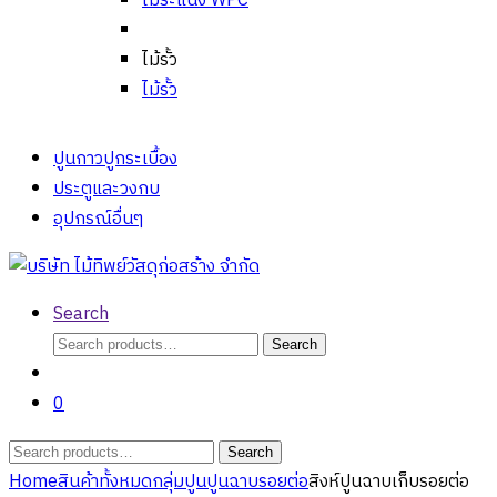
ไม้ระแนง WPC
ไม้รั้ว
ไม้รั้ว
ปูนกาวปูกระเบื้อง
ประตูและวงกบ
อุปกรณ์อื่นๆ
Search
Search
Search
for:
0
Search
Search
for:
Home
สินค้าทั้งหมด
กลุ่มปูน
ปูนฉาบรอยต่อ
สิงห์ปูนฉาบเก็บรอยต่อ