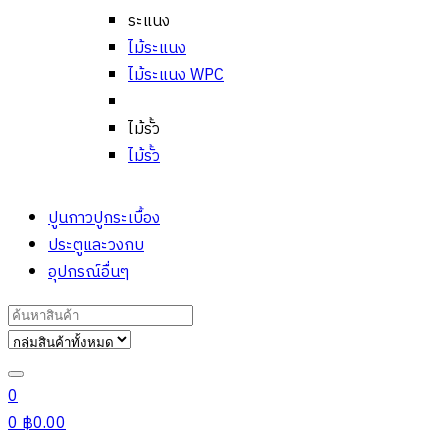
ระแนง
ไม้ระแนง
ไม้ระแนง WPC
ไม้รั้ว
ไม้รั้ว
ปูนกาวปูกระเบื้อง
ประตูและวงกบ
อุปกรณ์อื่นๆ
Search
for:
0
0
฿
0.00