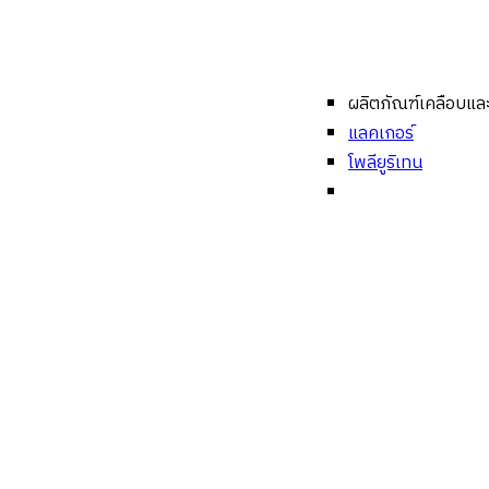
ผลิตภัณฑ์เคลือบและร
แลคเกอร์
โพลียูริเทน