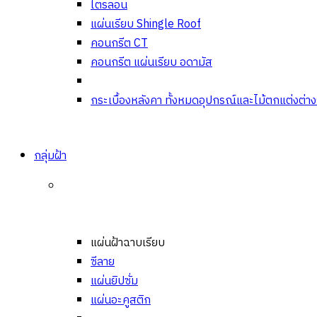
ไตรลอน
แผ่นเรียบ Shingle Roof
คอนกรีต CT
คอนกรีต แผ่นเรียบ อดามัส
กระเบื้องหลังคา ทั้งหมด
อุปกรณ์และไม้ตกแต่งต่า
กลุ่มฝ้า
แผ่นฝ้าฉาบเรียบ
ซีลาย
แผ่นยิปซั่ม
แผ่นอะคูสติก