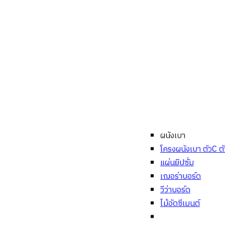
ผนังเบา
โครงผนังเบา ตัวC ต
แผ่นยิปซั่ม
เฌอร่าบอร์ด
วีว่าบอร์ด
ไม้อัดซีเมนต์